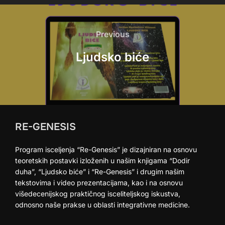
Kretanje
članka
Previous
Previous
Ljudsko biće
RE-GENESIS
Program isceljenja “Re-Genesis” je dizajniran na osnovu
teoretskih postavki izloženih u našim knjigama “Dodir
duha”, “Ljudsko biće” i “Re-Genesis” i drugim našim
tekstovima i video prezentacijama, kao i na osnovu
višedecenijskog praktičnog isceliteljskog iskustva,
odnosno naše prakse u oblasti integrativne medicine.