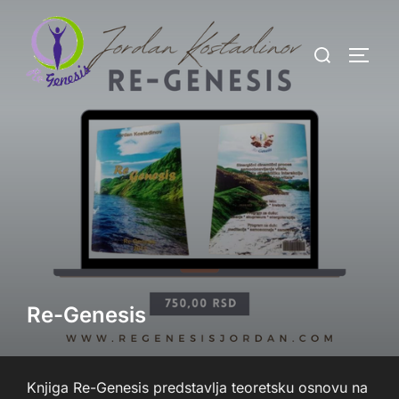
Skip
to
Search
TOGG
content
for:
Re-Genesis
Knjiga Re-Genesis predstavlja teoretsku osnovu na